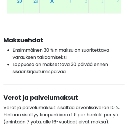
28
29
30
1
2
3
4
Maksuehdot
Ensimmäinen 30 %:n maksu on suoritettava
varauksen takaamiseksi.
Loppuosa on maksettava 30 päivää ennen
sisäänkirjautumispäivää.
Verot ja palvelumaksut
Verot ja palvelumaksut: sisältää arvonlisäveron 10 %.
Hintaan sisältyy kaupunkivero 1 € per henkilö per yö
(enintään 7 yötä, alle 16-vuotiaat eivät maksa).