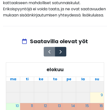
kattaakseen mahdolliset satunnaiskulut.
Erikoispyyntöjä ei voida taata, ja ne ovat saatavuuden
mukaan sisäänkirjautumisen yhteydessä. lisäkuluissa.
Saatavilla olevat yöt
elokuu
ma
ti
ke
to
pe
la
su
9
10
11
12
13
14
15
16