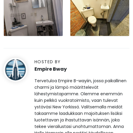
HOSTED BY
Empire Bway
Tervetuloa Empire B-wayiin, jossa paikallinen
charmi ja lämpö määrittelevät
lähestymistapamme. Olemme enemmän
kuin pelkkä vuokratoimisto, vaan tulevat
ystäväsi New Yorkissä. Valitsemalla meidät
takaamme laadukkaan majoituksen lisäksi
luotettavan ja ihastuttavan isännän, joka
tekee vierailustasi unohtumattoman. Anna
Hello Homesin olla porttisi täydelliseen