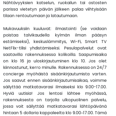
Nähtävyyksien katselun, ruokailun tai ostosten
parissa vietetyn päivän jälkeen palaa viihtyisään
tilaan rentoutumaan ja latautumaan.
Mukavuuksiin kuuluvat: ilmastointi (se voidaan
poistaa talvikaudella kylmän ilman pääsyn
estämiseksi), keskuslämmitys, Wi-Fi, Smart TV
NetFlix-tilisi yhdistämiseksi. Pesulapalvelut ovat
saatavilla rakennuksessa kolikoilla. Saapumisaika
on klo 16 ja uloskirjautuminen klo 10. Jos olet
kiinnostunut, kerro minulle. Rakennuksessa on 24/7
concierge myöhäistä sisäänkirjautumista varten.
Jos saavut ennen sisäänkirjautumisaikaa, voimme
säilyttää matkatavarasi ilmaiseksi klo 9.00-17.00.
Hyviä uutisia! Jos lentosi lähtee myöhässä,
rakennuksesta on tarjolla ulkopuolinen palvelu,
jossa voit säilyttää matkatavarasi lähtöpäivänä
hintaan 5 dollaria kappaleelta klo 9.00–17.00. Tämä