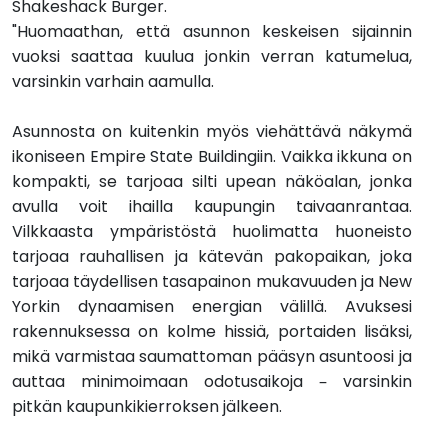
Shakeshack Burger.
"Huomaathan, että asunnon keskeisen sijainnin
vuoksi saattaa kuulua jonkin verran katumelua,
varsinkin varhain aamulla.
Asunnosta on kuitenkin myös viehättävä näkymä
ikoniseen Empire State Buildingiin. Vaikka ikkuna on
kompakti, se tarjoaa silti upean näköalan, jonka
avulla voit ihailla kaupungin taivaanrantaa.
Vilkkaasta ympäristöstä huolimatta huoneisto
tarjoaa rauhallisen ja kätevän pakopaikan, joka
tarjoaa täydellisen tasapainon mukavuuden ja New
Yorkin dynaamisen energian välillä. Avuksesi
rakennuksessa on kolme hissiä, portaiden lisäksi,
mikä varmistaa saumattoman pääsyn asuntoosi ja
auttaa minimoimaan odotusaikoja – varsinkin
pitkän kaupunkikierroksen jälkeen.