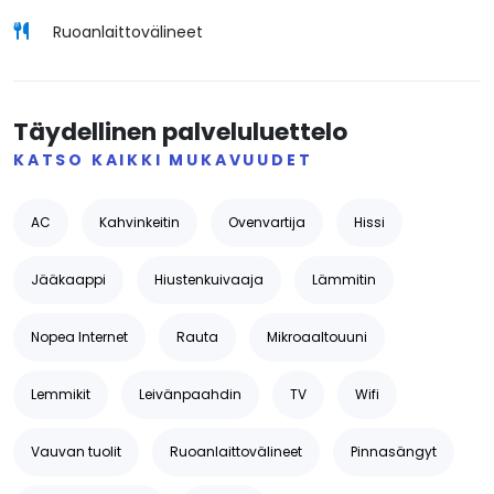
Ruoanlaittovälineet
Täydellinen palveluluettelo
KATSO KAIKKI MUKAVUUDET
AC
Kahvinkeitin
Ovenvartija
Hissi
Jääkaappi
Hiustenkuivaaja
Lämmitin
Nopea Internet
Rauta
Mikroaaltouuni
Lemmikit
Leivänpaahdin
TV
Wifi
Vauvan tuolit
Ruoanlaittovälineet
Pinnasängyt