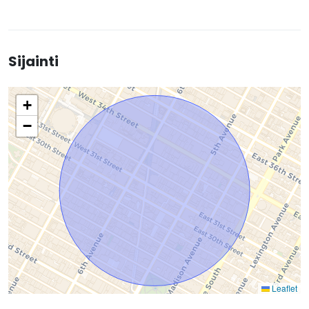
Sijainti
+
−
Leaflet