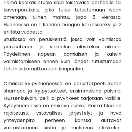
Tämä kodikas studio sopii loistavasti perheelle tai
kaveriporukalle, joka tulee tutustumaan isoon
omenaan. Siihen mahtuu jopa 5 vierasta.
Huoneessa on 1 kahden hengen kerrossänky ja 2
erillistä vuodetta.
Studiossa on peruskeittiö, jossa voit valmistaa
perusaterian ja välipalan oleskelusi aikana.
Täydellinen nopean aamiaisen ja kahvin
valmistamiseen ennen kuin lähdet tutustumaan
tähän uskomattomaan kaupunkiin.
Omassa kylpyhuoneessa on perustarpeet, kuten
shampoo ja kylpytuotteet ensimmäisinä päivinä.
Hiustenkuivain, peili ja pyyhkeet tarjotaan kaikille.
Kylpyhuoneessa on mukava suihku. Koska tilaa on
rajoitetusti, ystävälliset järjestelyt ja hyvä
yhteydenpito perheen kanssa auttavat
varmistamaan siistin ja mukavan oleskelun.