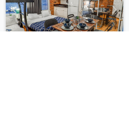
Previous
Next
Chic Executive Studio
6
Studio
2
$400
per yö