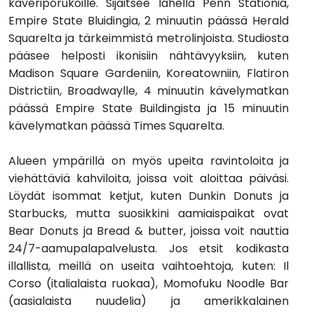
kaveriporukoille. Sijaitsee lähellä Penn Stationia,
Empire State Bluidingia, 2 minuutin päässä Herald
Squarelta ja tärkeimmistä metrolinjoista. Studiosta
pääsee helposti ikonisiin nähtävyyksiin, kuten
Madison Square Gardeniin, Koreatowniin, Flatiron
Districtiin, Broadwaylle, 4 minuutin kävelymatkan
päässä Empire State Buildingista ja 15 minuutin
kävelymatkan päässä Times Squarelta.
Alueen ympärillä on myös upeita ravintoloita ja
viehättäviä kahviloita, joissa voit aloittaa päiväsi.
Löydät isommat ketjut, kuten Dunkin Donuts ja
Starbucks, mutta suosikkini aamiaispaikat ovat
Bear Donuts ja Bread & butter, joissa voit nauttia
24/7-aamupalapalvelusta. Jos etsit kodikasta
illallista, meillä on useita vaihtoehtoja, kuten: Il
Corso (italialaista ruokaa), Momofuku Noodle Bar
(aasialaista nuudelia) ja amerikkalainen