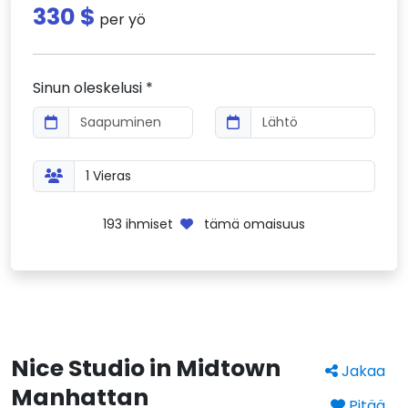
330 $
per yö
Sinun oleskelusi *
193
ihmiset
tämä omaisuus
Nice Studio in Midtown
Jakaa
Manhattan
Pitää