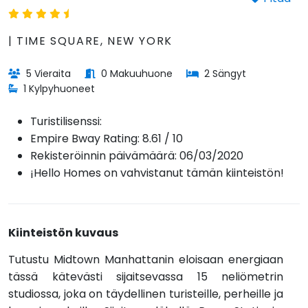
| TIME SQUARE, NEW YORK
5 Vieraita
0 Makuuhuone
2 Sängyt
1 Kylpyhuoneet
Turistilisenssi:
Empire Bway Rating: 8.61 / 10
Rekisteröinnin päivämäärä: 06/03/2020
¡Hello Homes on vahvistanut tämän kiinteistön!
Kiinteistön kuvaus
Tutustu Midtown Manhattanin eloisaan energiaan
tässä kätevästi sijaitsevassa 15 neliömetrin
studiossa, joka on täydellinen turisteille, perheille ja