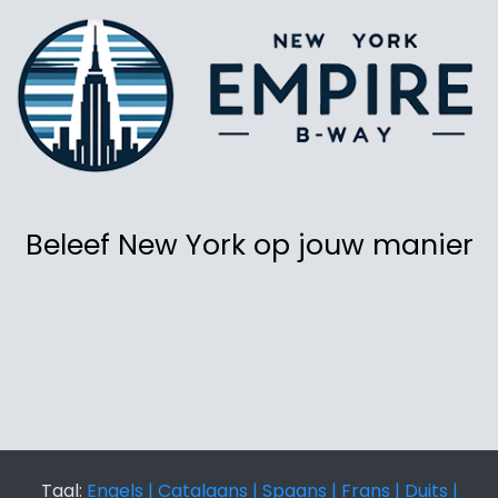
Beleef New York op jouw manier
Taal:
Engels |
Catalaans |
Spaans |
Frans |
Duits |