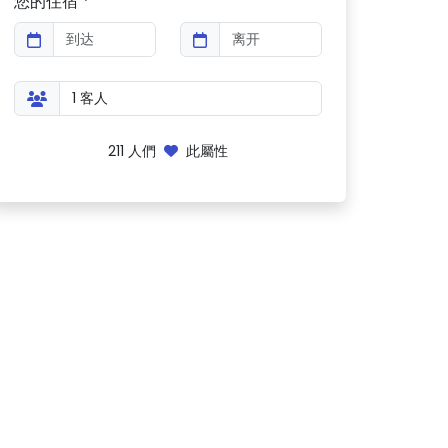
您的住宿 *
211
人們
此屬性