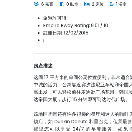
6 嘉賓
0 臥室
2 床位
1 浴室
旅遊許可證:
Empire Bway Rating: 9.51 / 10
註冊日期: 12/02/2015
¡
房產描述
这间 17 平方米的单间公寓位置便利，非常适
中城的活力。公寓靠近宾夕法尼亚车站和帝国大
寓出发，可以轻松前往麦迪逊广场花园、韩国城
达帝国大厦，步行 15 分钟即可到达时代广场。
该地区周围还有许多很棒的餐厅和迷人的咖啡
锁店，如 Dunkin Donuts 和星巴克，但我最喜欢的
那里您可以享受 24/7 的早餐服务。如